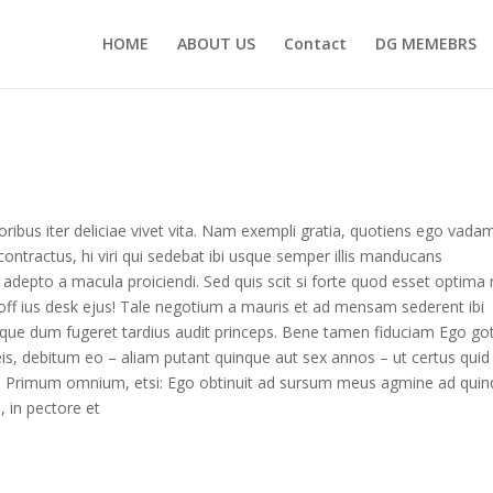
HOME
ABOUT US
Contact
DG MEMEBRS
toribus iter deliciae vivet vita. Nam exempli gratia, quotiens ego vada
ntractus, hi viri qui sedebat ibi usque semper illis manducans
adepto a macula proiciendi. Sed quis scit si forte quod esset optima 
 off ius desk ejus! Tale negotium a mauris et ad mensam sederent ibi
usque dum fugeret tardius audit princeps. Bene tamen fiduciam Ego got
s, debitum eo – aliam putant quinque aut sex annos – ut certus quid
 Primum omnium, etsi: Ego obtinuit ad sursum meus agmine ad qui
, in pectore et