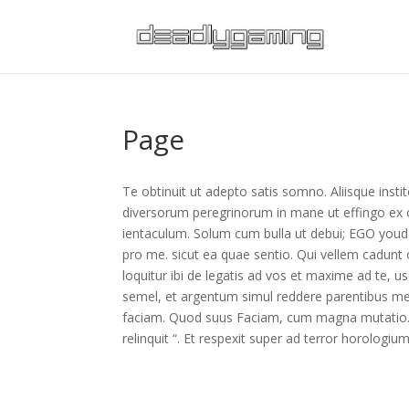
Page
Te obtinuit ut adepto satis somno. Aliisque insti
diversorum peregrinorum in mane ut effingo ex co
ientaculum. Solum cum bulla ut debui; EGO youd 
pro me. sicut ea quae sentio. Qui vellem cadunt
loquitur ibi de legatis ad vos et maxime ad te, 
semel, et argentum simul reddere parentibus mei
faciam. Quod suus Faciam, cum magna mutatio.
relinquit “. Et respexit super ad terror horologium